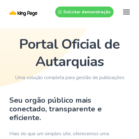
Solicitar demonstração
Portal Oficial de
Home
Empresa
Autarquias
Serviços
Uma solução completa para gestão de publicações
Suporte
King Prefeitura
Seu orgão público mais
Contato
King Diário
conectado, transparente e
King Turismo
eficiente.
King PAT
Mais do que um simples site, oferecemos uma